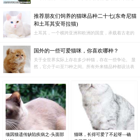
中，猫咪可谓是最受欢迎的伙伴之一。我们都熟悉常
见的猫咪品种，但你是否听说过全球稀有的五种猫
推荐朋友们饲养的猫咪品种二十七(东奇尼猫
咪？今天就让我们一起来围观这些稀有而神秘的小可
和土耳其安哥拉猫)
爱们。·一、云豹猫。
土耳其，一个横跨亚洲和欧洲的国度，承载着古老的
历史和文化，同时也是猫咪的故乡之一。这个国家的
独特地理地位不仅孕育了丰富多彩的文化，还孕育出
国外的一些可爱猫咪，你喜欢哪种？
了一些独特的猫咪品种。一百年前，土耳其的安哥拉
关于全世界实际上存在多少种猫，存在一些争论。 显
猫被引入欧洲，当时它们被错认为是波斯猫，没有被
然，它介于41至73种之间。所有外来猫品种都设法表
视为独立的品种。
现出一些自我。 他们似乎在说：“您这个幸运的奴
才，我可以让您照顾我。”它们超级可爱，只需抚摸其
丝般的皮毛外套，即可为您带来无尽的欢乐。
缅因猫遗传缺陷疾病之-头面部
猫咪，长得可爱了不起呀—确