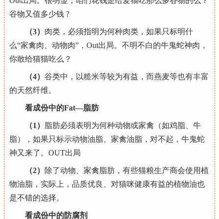
Out出局。很明显，咱们花钱是给爱猫吃那么多谷物的么？
谷物又值多少钱 ?
（3）
肉类，必须指明为何种肉类，如果只标明什
么“家禽肉、动物肉”，Out出局。不明不白的牛鬼蛇神肉，
你敢给猫猫吃么？
（4）
谷类中，以糙米等较为有益，而燕麦等也有丰富
的天然纤维。
看成份中的Fat—脂肪
（1）
脂肪必须表明为何种动物或家禽（如鸡脂、牛
脂），如果只标示动物油脂、家禽油脂，对不起，牛鬼蛇
神又来了。OUT出局
（2）
除了动物、家禽脂肪，有些猫粮生产商会使用植
物油脂，实际上，品质优良、对猫咪健康有益的植物油也
是不错的选择。
看成份中的防腐剂