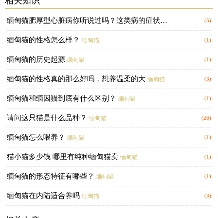
相关知识
缅甸猫肥厚型心脏病你听说过吗？这类病的症状有哪些？
缅甸猫
(5)
缅甸猫的性格怎么样？
缅甸猫
(1)
缅甸猫的历史起源
缅甸猫
(1)
缅甸猫的性格真的那么好吗，想养温柔的大
缅甸猫
(3)
缅甸猫和缅因猫到底有什么区别？
缅甸猫
(1)
请问这只猫是什么品种？
缅甸猫
(26)
缅甸猫怎么喂养？
缅甸猫
(1)
猫小猫多少钱 哪里有纯种缅甸猫卖
缅甸猫
(1)
缅甸猫的形态特征有哪些？
缅甸猫
(1)
缅甸猫在内陆适合养吗
缅甸猫
(3)