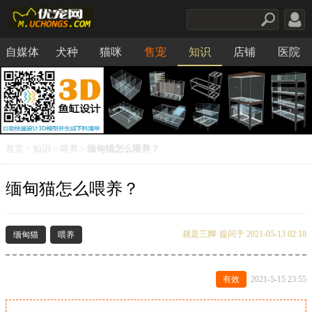
自媒体
犬种
猫咪
售宠
知识
店铺
医院
食品
首页
>
知识
>
喂养
>
缅甸猫怎么喂养？
缅甸猫怎么喂养？
就是三脚
提问于 2021-05-13 02:18
缅甸猫
喂养
有效
2021-5-15 23:55