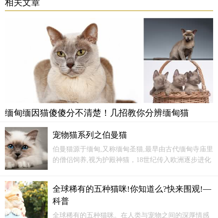
相关文章
缅甸缅因猫傻傻分不清楚！几招教你分辨缅甸猫
宠物猫系列之伯曼猫
伯曼猫源于缅甸,又称缅甸圣猫,最早由古代缅甸寺庙里
的僧侣饲养,视为护殿神猫，18世纪传入欧洲逐步进化
定型。伯曼猫体形较长，身上被毛主要是浅金黄色，
脸、耳、腿尾等部分毛色较深，呈咖啡色或深灰色，
全球稀有的五种猫咪!你知道么?快来围观!—
四爪为白色。
科普
全球稀有的五种猫咪。在人类与宠物之间的深厚情感