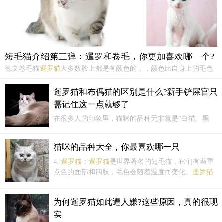
短毛猫介绍第三弹：暹罗和卷毛，你更加喜欢哪一个?
德文卷毛猫
暹罗猫
大多数脸上都是有颜色的，，颜色比自身上的毛色
重一些。它身体细长，耳朵大，但是耳端是很尖并且是直立的，脸也
是呈V型的。小
暹罗猫
有着一股蠢萌蠢萌的凶感，但是却是非常可爱
暹罗猫和布偶猫的区别是什么?新手铲屎官只
的小暹罗，有没有俘获你的心呢？暹罗对于猫咪来说，陪伴是最好
需记住这一点就够了
的...
在很多人的印象里，猫咪的品种无非就是“白猫、黑
猫、橘猫、三花、狸花猫......”。其实，以上这些只是
对猫咪的毛色的称呼，大多指的是我们生活中常见的
猫咪的品种大全，你最喜欢哪一只
中华田园猫，与猫咪的品种没有太大关联。近期有网
4.
暹罗猫
：
暹罗猫
是世界著名的短毛猫，它们有着重
友提问：“朋友家养了一只小猫，不知道是
暹罗猫
还是
点色的面部和四肢，毛色会随着温度而变化。
暹罗猫
布偶猫，该怎么区分啊？
聪明好动，喜欢与人交流，对主人非常忠诚，被誉
为“猫中狗”。5. 加菲猫：加菲猫其实就是异国短毛
为何暹罗猫如此遭人嫌?这些原因，真的很现
猫，它们有着扁扁的脸部和大大的眼睛，看起来总是
实
一副...