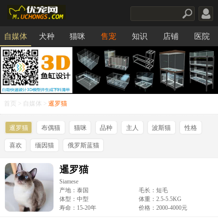
自媒体
犬种
猫咪
售宠
知识
店铺
医院
食品
首页
>
自媒体
>
暹罗猫
暹罗猫
布偶猫
猫咪
品种
主人
波斯猫
性格
喜欢
缅因猫
俄罗斯蓝猫
暹罗猫
Siamese
产地：泰国
毛长：短毛
体型：中型
体重：2.5-5.5KG
寿命：15-20年
价格：2000-4000元