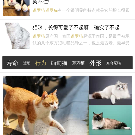
架不住!
无毛的斯芬...
暹罗猫
暹罗猫
有一个很明显的特点就是它的脸长得跟
煤球一样，很有特色，还会根据天冷变得更黑，它们
的性格十分好动，会喜欢黏着铲屎官跟它一起玩，还
猫咪，长得可爱了不起呀—确实了不起
很向往外面的世界，有时可能会趁你不注意就跑出
暹罗猫
原产国：泰国
暹罗猫
起源于泰国，是最早被承
去，胆子很大，会到处乱跑，让你捉摸不透它。狸花
认的几个东方短毛猫品种之一，也是最古老、最早受
猫狸花猫的生...
到认可的几个原生品种之一，深受泰国当地人的喜
爱。特征细长苗条的身体，强有力的后腿和锐利的蓝
寿命
外形
行为
缅甸猫
色眼睛；因为培育的关系，现在的
东方猫
暹罗猫
头部呈三角
运动
东奇尼猫
形，眼睛更倾...
典型
缅甸
相处