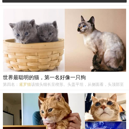
猫...
知识
异国短毛猫
短毛猫
铲屎官
挪威森林猫
世界最聪明的猫，第一名好像一只狗
第四名：
暹罗猫
该猫头细长呈楔形。头盖平坦，从侧面看，头顶部至
鼻尖成直线。脸形尖而呈V字形，口吻尖突呈锐角,从吻端至耳尖形成
V字形。鼻梁高而直，从鼻端到耳尖恰为等边三角形。体毛为均匀的
单色，但允许海豹色斑点。蓝色斑点上有少量阴影色。体毛色应与...