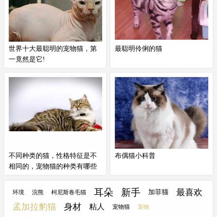
互动和玩耍。然而，这种强烈的依
过煤，就是在东山见过鬼。没错，
赖感也意味着它们需要更多的关注
它就是常年“印堂发黑”的
暹罗猫
。
和陪伴。健康风险：
暹罗猫
本身并
一、变黑真的不是种唯心活动首
没有明显的遗传性疾病风险，但
先...
世界十大最聪明的宠物猫，第
最聪明伶俐的猫
它...
一竟然是它!
加拿大无毛猫性情温顺，独立性
在猫咪的世界中，总有一些被誉
强，无攻击性，能与其它猫狗相处
为“最聪明伶俐”的品种，它们以聪
第二位：巴厘猫巴厘猫又叫爪哇
慧和灵敏的天性而备受人们喜爱。
猫、长毛
暹罗猫
、长毛阿密丝猫，
让我们一起来认识一些这样的猫咪
英文名为Balinese。巴厘猫原产于
品种。“智者
暹罗猫
”。
暹罗猫
以其
美国，跟巴厘岛其实并无太大关
优雅的外表和聪明的大脑而闻名，
系，只不过因为巴厘猫的动作酷似
而有些被戏称为“智者”的
暹罗猫
则
巴厘岛土著舞蹈演员的姿态，所...
以其卓越的智商在猫咪界独树一
不同种类的猫，性格特征是不
布偶猫小科普
帜。
相同的，宠物猫的种类有哪些
较受欢迎的宠物猫种类有英国短毛
二、重点色系布偶重点色里也分
猫、俄罗斯蓝猫、缅因猫、布偶
为：海豹重点布偶、蓝重点，重点
耳朵
新手
最喜欢
加菲猫
环境
浣熊
柯尼斯卷毛猫
猫、
暹罗猫
、波斯猫等类型。宠物
色的布偶与
暹罗猫
很像，有很多朋
孟加拉豹猫
身材
粘人
宠物猫
宠物
猫在国际上得到认可的纯种猫的种
友都会把重点色布偶说是
暹罗猫
，