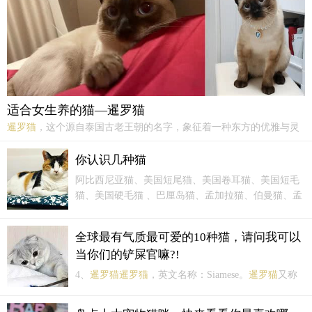
适合女生养的猫—暹罗猫
暹罗猫
，这个源自泰国古老王朝的名字，象征着一种东方的优雅与灵
动。它们拥有如丝绸般柔软的被毛，深邃的眼神和独特的身体结构，
使其在众多猫咪品种中脱颖而出。历史与起源
暹罗猫
，又称“西母
你认识几种猫
猫”或“泰国猫”，原产于泰国（古称暹罗）。
阿比西尼亚猫、美国短尾猫、美国卷耳猫、美国短毛
猫、美国硬毛猫 、巴厘岛猫、孟加拉猫、伯曼猫、孟
买猫 、英国短毛猫、缅甸猫、波米拉猫、夏特尔猫、
重点色短毛猫 、柯尼斯卷毛猫 、德文帝王猫 、埃及
全球最有气质最可爱的10种猫，请问我可以
猫、欧洲缅甸猫、异国猫、哈瓦那棕猫、日本短尾
当你们的铲屎官嘛?!
猫、...
4、
暹罗猫
暹罗猫
，英文名称：Siamese。
暹罗猫
又称
西母猫、泰国猫，是世界著名的短毛猫，也是短毛猫
的代表品种。种族历史
暹罗猫
原产于泰国（故名暹