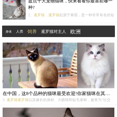
盘点十大宠物猫咪，快来看看你最喜欢哪一
罗），在 200多年前，这种珍贵的猫仅在泰国的土宫
种?
和大寺院中饲养，是足不出户的贵族。5、阿比西尼...
2、
暹罗猫
，
暹罗猫
起源于泰国，是一种非常有名的短
毛猫，历史非常久远，据说泰国能饲养这种猫的都是
皇室或者其他贵族。暹罗的性格很活泼，很聪明，很
欧洲
饲养
暹罗猫对主人
人类
身体
爱跟主人打交道，很粘人，对主人的感情很深，听说
强行离开主人，会伤心过度而死。3、美国短毛猫，美
西伯利亚森林猫
西伯利亚
猫科动物
贵族
陪伴
短猫是...
在中国，这8个品种的猫咪最受欢迎!你家猫咪在其中吗?
3.
暹罗猫
暹罗猫
以其修长的身材、大眼睛和短毛著称，被誉为“社交
猫”。它们的颜色通常为深色的耳朵、脸、脚和尾巴，身体其他部分为
浅色。
暹罗猫
性格活泼、亲人，非常喜欢与主人互动。4. 布偶猫布偶