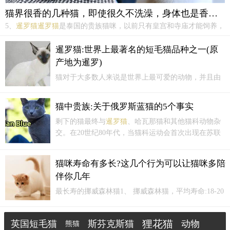
猫界很香的几种猫，即使很久不洗澡，身体也是香喷喷的
5、
暹罗猫
暹罗猫
是泰国的贵族猫咪，以前只有皇宫和寺庙才能饲养，
这种猫的忠诚度也是非常高的，有“猫中之狗”之称。
暹罗猫
的毛发会
因为温度的下降而变深，可能还会变成“挖煤工”一样，所以很多人以
暹罗猫:世界上最著名的短毛猫品种之一(原
为
暹罗猫
是脏脏的，臭臭的。但其实并不是，
暹罗猫
的体味并...
产地为暹罗)
猫对于大多数人来说是世界上最可爱的动物，并且由
于现代生活节奏压力大，因此人们也更爱养小动物
了，而猫的品种有很多，众多猫中
暹罗猫
就是一个其
猫中贵族:关于俄罗斯蓝猫的5个事实
中最有名的一个品种，那么
暹罗猫
到底长什么样呢?
暹
剩下的猫最终与
暹罗猫
、哈瓦那猫和其他猫科动物杂
罗猫
暹罗猫
是短毛猫的一个代表品种...
交。在20世纪80年代，当猫科运动会首次出现在苏联
时，这种猫终于在它们的祖国声名鹊起。3. 翡翠眼睛
由于在世界不同地区繁殖，猫科动物学家培育了四种
猫咪寿命有多长?这几个行为可以让猫咪多陪
类型的蓝猫，即英国、斯堪的纳维亚、欧洲和北美。
伴你几年
它...
最长寿的挪威森林猫1、 挪威森林猫，平均寿命:18-20
岁2、
暹罗猫
，12-20岁3、 美国短毛猫，15-20岁4、
英国短毛猫，13-16岁5、 大中华花狸猫，15岁左右6、
狸花猫
英国短毛猫
斯芬克斯猫
动物
熊猫
波斯猫，13-17岁7、 异国短毛猫，13岁左右8、 折耳