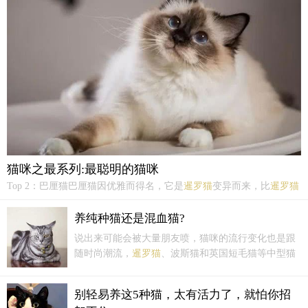
猫以其柔软的长毛、蓝眼睛和温顺的性格著称，被誉为“...
猫咪之最系列:最聪明的猫咪
Top 2：巴厘猫巴厘猫因优雅而得名，它是
暹罗猫
变异而来，比
暹罗猫
更温柔，智商也更高。它是世界上最受欢迎的品种之一，充满生机、
好奇又贪玩，它是美丽与智慧的结合体。非常喜欢与人互动，需要更
养纯种猫还是混血猫?
多的爱和关怀。Top 3：豹 猫拥有猎豹一样体型的它，...
说出来可能会被大量朋友喷，猫咪的流行变化也是跟
随时尚潮流，
暹罗猫
、波斯猫和英国短毛猫等中型猫
在过去几十年是大受欢迎，而近几年世界范围里最受
欢迎的是布偶猫、缅因猫、孟加拉猫这些大型甚至是
别轻易养这5种猫，太有活力了，就怕你招
室外猫咪。最近一些具有特殊特征的猫咪开始流行，