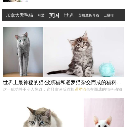
制互动方式。例如，圆脸猫可以多给予肢体接触和拥
抱，而瓜子脸猫则需尊重其独立空间。环境调整：为
英国
世界
加拿大无毛猫
不同性格的猫咪创造适宜的生活环境，如为探险家三
可爱
苏格兰折耳猫
巴厘猫
角脸猫提供...
猫咪品种
妈妈
安哥拉猫
家庭
世界上最神秘的猫:波斯猫和暹罗猫杂交而成的猫科动物
这一成功并不令人惊讶：这只由波斯猫和
暹罗猫
杂交而成的猫科动物
是真正的顶级模特。他的大而深邃的蓝眼睛，宽大的皮毛和戴着白色
手套的爪子使他成为一只具有不可否认的魅力的猫。N°3：孟加拉孟
加拉人以令人眼花缭乱的速度登上领奖台的第三位：从 2008...