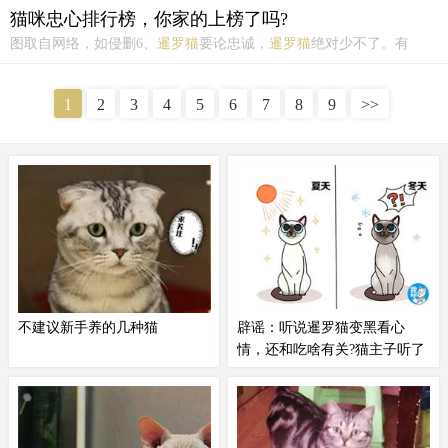
猫咪忠心排行榜，你家的上榜了吗?
图取自网络，如侵删6、
暹罗猫
要论忠诚，
暹罗猫
绝对少不了。有
着“猫中之狗”称号的暹罗，长相是猫，其实内核就是个狗狗。它性格
黏人，像狗狗一样忠于主人，而且一生只认一个主人，要是被主人抛
1
2
3
4
5
6
7
8
9
>>
弃，可能还会抑郁而死。所以要是你养了
暹罗猫
，请不要中途弃
养，...
不建议新手养的几种猫
辟谣：听说暹罗猫变黑看心
情，还和吃啥有关?猫主子听了
都想打人
加菲猫三、
暹罗猫
：热情的依赖与
都说家养猫又懒又不爱动，养在家
孤独的焦虑品种概述：
暹罗猫
是一
里就跟没养一样。但偏偏有一种
种活泼、热情的猫咪品种。它们对
猫，常常会让你怀疑它是不是每天
主人有着强烈的依赖感，喜欢与人
背着你出门打工了，不是在西山挖