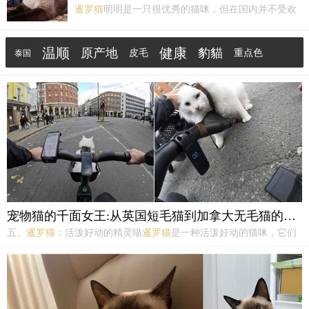
暹罗猫
明明是一只很优秀的猫咪，但在国内并不受欢
迎，甚至还遭人嫌，弃养率还很高。那么为何
暹罗猫
如此遭人嫌？以下这些原因，真的很现实！原因①：
温顺
健康
原产地
豹貓
皮毛
重点色
泰国
身材过于纤细
暹罗猫
的身材天生就很苗条、纤细，这
样的身材放在猫界是相当不受欢迎的。
优雅
无毛猫
喜马拉雅猫
宠物猫的千面女王:从英国短毛猫到加拿大无毛猫的不同魅力
五、
暹罗猫
：活泼好动的精灵喵
暹罗猫
是一种活泼好动的猫咪，它们
生性聪明伶俐，动作敏捷，气质高雅。
暹罗猫
非常适合那些喜欢热闹
和活动的人，因为它们总是能够给您带来欢乐和惊喜。与
暹罗猫
相
处，您会感受到一种轻松愉悦的生活氛围。六、波斯猫：优雅华丽的
贵...