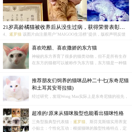
21岁高龄橘猫被收养后从没生过病，获得荣誉表彰：长寿健康
4、
暹罗猫
该图片由注册用户"MAIGOO生活榜"提供，版权声明反馈
查看图集
暹罗猫
是世界著名的短毛猫，也是短毛猫的代表品种。种族
原产于暹罗（今泰国），故名
暹罗猫
。在200多年前，这种珍贵的猫仅
喜欢吃醋、喜欢撒娇的东方猫
在泰国的皇宫和大寺院中饲养，是足不出户的贵族。...
神秘的东方养育了很多的猫类动物，但不是所有生存
在东方的猫都可以被称作为东方猫，东方猫是一种猫
的统称。东方猫是科学家们培养出来的一种猫，科学
家们为了培育出纯白色的
暹罗猫
，就用
暹罗猫
和纯白
推荐朋友们饲养的猫咪品种二十七(东奇尼猫
色的猫来配种，最终培植出来东方猫。
和土耳其安哥拉猫)
经过研究，发现Wong Mau实际上是东奇尼猫的祖先，
与19世纪早期被带到英国的“巧克力
暹罗猫
”是同一个
品种。经过多年的努力，繁育者最终成功地创造出了
超准的!原来从猫咪脸型也能看出猫咪性格
新的东奇尼猫品种。东奇尼猫热爱与人类为伴，希望
三角型脸典型代表猫：
暹罗猫
、斯芬克斯猫实用养宠
成为家庭的焦点。它们与其他宠物和家庭成员相处...
小贴士：个性化互动：根据猫咪的脸型性格特点，定