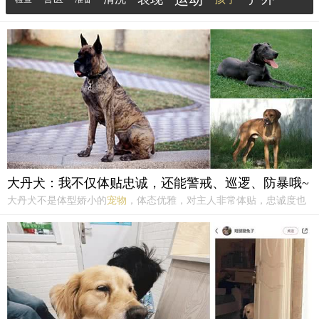
向大家分享一些狗狗的恶习，以及如何纠正这些恶
习，让狗狗重新回归健康和快乐的生活。
户外活动
环境
大丹犬：我不仅体贴忠诚，还能警戒、巡逻、防暴哦~
大丹犬不是体型娇小的
宠物
，体态优雅，对主人非常体贴，忠诚度也
极高，只要主人做出了指示，便一定忠守职责，哪怕知道这件事情有
风险，也会勇敢地应对。所以只要训练得当，大丹犬不仅会警戒、巡
逻，还可以起到防暴的作用。