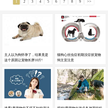
1
2
3
4
5
6
7
8
9
>>
此，我们将讨论一些常见的
宠物
急救情况及相应的应对方法。
主人以为狗怀孕了，结果竟是
猫狗心丝虫症初期没症状宠物
这个原因让宠物长胖10斤!
饲主宜注意
宠物
是我们生活中的小天使，它们
专心动物医院兽医卢大立在年度亚
无私地给予我们无数的快乐和陪
洲小动物兽医师大会中发表“台湾
伴。然而，当我们发现我们的宝贝
宠物
狗猫心丝虫症盛行率报告”，
变得圆滚滚的时候，很容易就会误
是台湾第一个大规模的犬猫心丝虫
以为它们怀孕了。这也许是每个
宠
研究报告，于今年四月至十月间采
物
主人最担心的事情之一。近日，
样，调查全台十三县市、共2,658
有一位
宠物
主人在意外发现自家狗
只
宠物
狗猫。卢大立说，只要气温
狗长胖了10斤后...
十四度以上，就是适宜蚊子传...