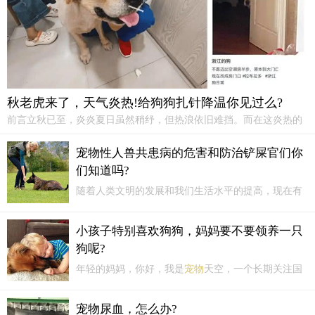
秋老虎来了，天气炎热!给狗狗扎针降温你见过么?
前言立秋已至，炎炎夏日虽然稍纾，但热浪依旧难挡。而在这炎热的
天气里，除了人类备受煎熬外，我们的毛孩们同样也是“热”到爆表。
最近，一系列有关狗狗与炎热天气的趣事在网络上引发热烈讨论，让
宠物性人兽共患病的危害和防治铲屎官们你
人忍俊不禁的也更加关注起
宠物
在夏天的健康与幸福。
们知道吗?
随着人类文明的发展和我们生活水平的提高，现在有
越来越多的
宠物
已经走进我们的生活。
宠物
可以缓解
人们平常工作上的压力和生活上的压力。随着
宠物
与
小孩子特别喜欢狗狗，妈妈要不要领养一只
人们的关系越来越密切，养
宠物
的人也越来越多，同
狗呢?
时呢增加了人兽共患病的几率。
年轻的妈妈，你好，我是
宠物
天空，一个长期关注国
内外
宠物
资讯的人，很高兴能够回答你的这个问题，
分享一些我的个人观点：我不怂恿你去养
宠物
，虽然
宠物尿血，怎么办?