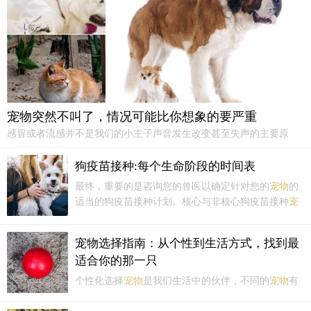
宠物突然不叫了，情况可能比你想象的要严重
感冒或者流感并不是我们的小主子声音发生改变甚至失声的主要原
因，如果你发现自家主子突然间不叫了，尽快去看诊
宠物
医生，千万
不要大意。祝我们和毛孩子们都健健康康！关注宠护社
狗疫苗接种:每个生命阶段的时间表
（PetHealthCare），我们将持续为您更新科学养宠的新知识。...
最终，重要的是咨询您的兽医以确定针对您的
宠物
的
适当的狗疫苗接种计划。核心与非核心狗疫苗接种
宠
物
疫苗分为两大类：核心疫苗和非核心疫苗。核心疫
苗所有狗和幼犬都需要核心疫苗。核心疫苗包括：犬
宠物选择指南：从个性到生活方式，找到最
瘟热/腺病毒 2（肝炎）/细小病毒/副流感疫苗（作为一
适合你的那一只
种...
个性化选择
宠物
是我们生活中的伙伴，不同的
宠物
有
着不同的个性特点。在选择
宠物
时，我们应该根据自