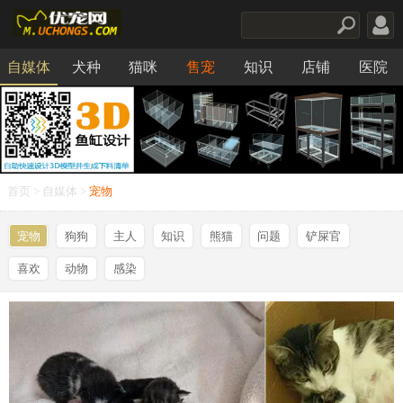
自媒体
犬种
猫咪
售宠
知识
店铺
医院
食品
首页
>
自媒体
>
宠物
宠物
狗狗
主人
知识
熊猫
问题
铲屎官
喜欢
动物
感染