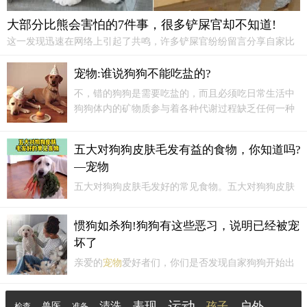
大部分比熊会害怕的7件事，很多铲屎官却不知道!
这一发现迅速在网络上引起了共鸣，许多铲屎官纷纷留言分享自家比
熊遇到类似情况时的反应，大家开始讨论如何为
宠物
创造一个更加安
静、稳定的环境。2. 陌生人的接近随着社交媒体的普及，林浅经常带
宠物:谁说狗狗不能吃盐的?
着棉花糖参加
宠物
聚会。然而，每当有陌生人试图接近时，棉花...
不，错的狗狗是需要吃盐的，而且必须吃日常生活中
狗狗体内的矿物质参与着各种代谢过程缺乏任何一种
对狗狗造成一定的影响01狗狗必须吃盐It＇s a Title食
盐的主要成分是氯化钠，是维持动物血压和肌肉正常
五大对狗狗皮肤毛发有益的食物，你知道吗?
功能不可缺少的矿物质在AAFCO（美国饲...
—宠物
五大对狗狗皮肤毛发好的常见食物。五大对狗狗皮肤
毛发有益的常见食物，建议收藏。·1、动物肝脏动
物：肝脏富含维生素a，是一种对皮肤很好的维生素，
惯狗如杀狗!狗狗有这些恶习，说明已经被宠
能让皮肤保持一定湿度，还能促进毛发健康，注意量
坏了
吃太多就成负担了。
亲爱的
宠物
爱好者们，你们是否发现自家狗狗开始出
现一些恶习，让你们感到烦恼和困扰？这可能是因为
你们过度宠溺狗狗，导致它们被宠坏了。今天，我将
运动
表现
户外
清洗
孩子
兽医
检查
准备