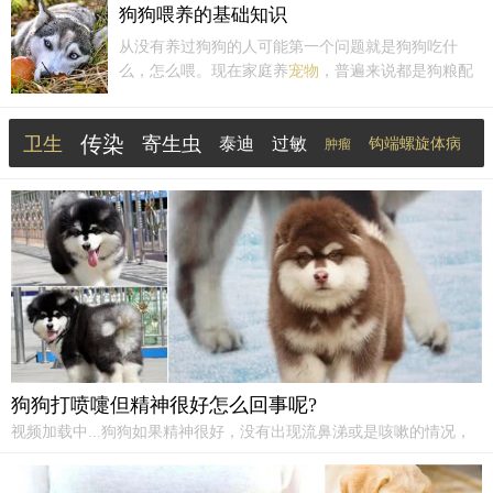
己的个性和生活方式来进行选择，以确保我们和
宠物
狗狗喂养的基础知识
之间的和谐相处。如果你喜欢活力四溢、友好亲近的
从没有养过狗狗的人可能第一个问题就是狗狗吃什
宠物
，可以考虑拥有狗狗。
么，怎么喂。现在家庭养
宠物
，普遍来说都是狗粮配
剩菜剩饭一起喂养，主要是喂养方便，
宠物
也表示喜
欢这种方式。但是
宠物
的喂养方法多种多样，
宠物
品
传染
卫生
寄生虫
泰迪
过敏
种更是五花八门，那么那种喂养方式才适合自己的爱
钩端螺旋体病
肿瘤
宠呢？
清洁
生活方式
跳槽
狗狗打喷嚏但精神很好怎么回事呢?
视频加载中...狗狗如果精神很好，没有出现流鼻涕或是咳嗽的情况，
可能是吸到了刺激性的气味，如果没有找到让它打喷嚏的外界原因，
就要观察是不是出现了感冒前期的一些症状，如果激发了流脓涕或是