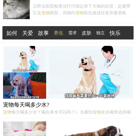
养
宠物
的家庭越来越多，但是，并不是所有的家庭都
立即去医院检查治疗仔细记录下犬猫的症状，赶紧带
适合去养
宠物
。你要根据自己的情况，自己做决定！
它去
宠物
医院，详细向
宠物
医生描述症状并接受检
一、国内养...
查，
宠物
医生会依不同情况安排如X射线、血检、尿
检或B超等检查。千万别延误看病时间，血尿严重者可
如何
关爱
故事
快乐
养生
皮肤
能会虚弱死亡。主人自行观察记录当犬猫发生血尿
需求
独立
时，主人应留...
健康
狂犬病
宠物每天喝多少水?
宠物
每天喝多少水？喝自来水可以吗？1. 当看到
宠物
在水碗旁边徘徊
时，心中是否会升起一丝担忧？宝贝每天需要喝多少水，这是每位
宠
物
主人都曾思考过的问题，今天来聊聊
宠物
的水需求。2. 根据兽医建
议，狗狗和猫咪的水摄入量通常取决于体重、活动量和饮食。