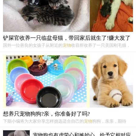
铲屎官收养一只临盆母猫，带回家后就生了!赚大发了
国外一位善良的女孩子从附近的
宠物
收容所收养了一只美国刚毛猫，
办理交接手续的时候，工作人员千叮咛万嘱咐女孩，这是一只有着身
孕的猫妈妈，估计再有一两周就生了。当女孩满怀欣喜的把猫妈妈扛
回家的第二天，从临时把猫窝安置在的浴室里传来的小奶猫的萌叫
声。
想养只宠物狗狗?亲，你准备好了吗?
下期小编将为大家分享怎样挑选适合自己的
宠物
狗狗，亲亲，期待
吧。。。...
宠物狗也有虚荣心和嫉妒心，给予它相对应