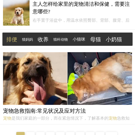
主人怎样给家里的宠物清洁和保健，需要注
每岁所贡以当地土特产为主，且对其价值有明确规
意哪些?
定，“其价视绢之上下，无过五十匹”。
右手置于浴盆中，用温水依照臀部、背部、腹背、后
肢、肩部、前肢的顺序轻轻淋湿，涂上
宠物
香波，轻
轻揉搓后,再用梳子很快地反复梳洗，在冲洗前用手指
排便
收养
母猫
小奶猫
小猫咪
猫妈妈
猫科动物
轻轻按压肛门两侧，这样可以把肛门腺的分泌物挤出
来。用左手或右手从下腭部向上将两耳遮住，用清水
塑料
食盆
短毛犬
轻轻地从...
宠物急救指南:常见状况及应对方法
宠物
是我们家庭的一部分，而在紧急情况下，了解基本的
宠物
急救知
识是至关重要的。无论是狗狗还是猫咪，它们都可能面临一些紧急状
况，因此作为
宠物
主人，我们需要了解如何在关键时刻提供急救。在