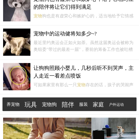
的陪伴将让它们得到满足
宠物
狗也是有虚荣心和嫉妒心的，适当地给予它情感
满足，能加大他们对家庭的认可。
宠物
之间也是有一
个互相鄙视链，你越是疼爱自家的狗子，你的狗子在
宠物中的运动健将知多少~?
外面越是能抬头挺胸，也因此要给
宠物
相对应的关
最近里约奥运会正如火如荼。虽然这届奥运会被称为
爱，我们经常可以看到。
奥组委“带过的最差一届”，赛前的筹备工作也被吐槽
得体无完肤。但是真的开幕了以后，大家还是很快被
比赛、以及运动员和运动本身所吸引。家养的猫狗里
让狗狗照顾小婴儿，几秒后听不到哭声，主
又有哪些运动健将呢？
人走近一看差点喷饭
可如果家里有那么一只
宠物
存在的话，孩子的哭闹声
会减少一半的概率，不知道大家有没有发现呢？见到
过为主人挺身而出的狗狗，也见到过在外面给主人撒
玩具
陪伴
家庭
宠物狗
养宠物
服装
户外运动
娇卖萌的狗狗，但其实狗狗还能帮忙照顾孩子哦~这位
铲屎官一开始也并不知道自家的狗狗还会帮自己照顾
食物
安全
疾病
孩子，在...