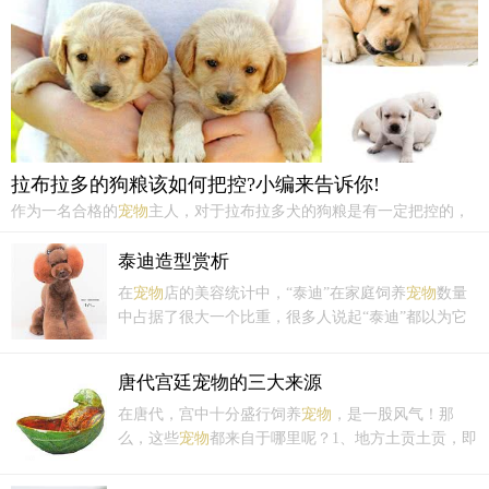
咳嗽的话就要去医院进行检查。
拉布拉多的狗粮该如何把控?小编来告诉你!
作为一名合格的
宠物
主人，对于拉布拉多犬的狗粮是有一定把控的，
究竟如何选择，方法你真的会吗？今天小编就来给大家分享一下！★
散装拉布拉多犬的狗粮大多数人选择散装拉拉的狗粮，多数是因为价
泰迪造型赏析
格便宜，可以少买些，看自己狗狗喜欢哪种口味，避免浪费!
在
宠物
店的美容统计中，“泰迪”在家庭饲养
宠物
数量
中占据了很大一个比重，很多人说起“泰迪”都以为它
是独立的一个品种，其实这里有一个误区，“泰迪”其
实只是贵宾犬的一种美容方式，因为红色贵宾犬的早
唐代宫廷宠物的三大来源
期美容不剃嘴边的毛发，造型后酷似泰迪熊模样，因
此又将红色贵宾犬称作“泰迪”犬。
在唐代，宫中十分盛行饲养
宠物
，是一股风气！那
么，这些
宠物
都来自于哪里呢？1、地方土贡土贡，即
历代地方郡、县、州向君主进献的土产、珍宝和财
物。唐代的进贡制度已渐完备。唐制规定：地方州府