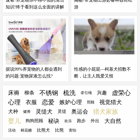
速看!养宠物你不得不知的清洁
揭秘!带宠物出游必备神器轻松
知识!终于看到这么全面的讲解
游
了
家有
宠物
的都知道，掉毛问题都不
在
宠物
旅行的世界里，装备的选择
可避免！有网友称，家里养的边境
至关重要。想象一下，你和你的毛
牧羊犬是长毛狗狗，每天早上的基
茸茸的朋友一起在蓝天下露营，周
本清理是标配：吸尘器和拖把。即
围是清新的空气和自然的美景。但
使做了两轮清洁，不一会儿功夫家
是，如果没有合适的装备，这样的
里又出现一团两团的毛毛~在家看
旅行很快就会变成一场灾难。首当
电视，沙发上全是毛，出门逛街，
其冲的就是安全性问题——你希望
衣服上全是毛，甚至吃饭用到的碗
你的
宠物
在你的视线范围内...
据说99%养宠物的人都会遇到
性感的小屁屁—柯基犬招数不
里面，也全是毛！
的问题:宠物尿液怎么找?
断，让主人既爱又恨
养过
宠物
猫或
宠物
狗的铲屎官应该
养
宠物
是很多人的兴趣和爱好，不
都知道，你家猫咪或狗狗难免会在
管饲养什么，都要提前搞懂它的性
不锈钢
梳洗
虚荣心
床褥
柳条
兴趣
牵引绳
家里某个角落撒尿，若不及时清理
情和习性，这样才不至于手忙脚
心理
恋爱
衣服
嫉妒心理
视觉猎犬
照顾
会给家里带来难闻的气味。然而猫
乱，不知所措，搞的一头雾水。特
猎犬家族
灵缇犬
奥运会
咪和狗狗等
宠物
可能在家里的任何
别是对那些比较难缠的
宠物
，很多
犬种
灵缇
健将
一个角落留下尿液，有些甚至在隐
主人都无法驾驭，不知如何是好。
婴儿
秘诀
大自然
狗狗照顾
跑步
外出
欢乐
秘的角落里难以发现，这给我们的
有时候会有种后悔收养的感觉，甚
比熊犬
比熊
活动
棉花糖
害怕
清理工作带来了极大的麻烦。
至想要抛弃或者送人，实在没招，
无奈，就不想继续再养下去了。