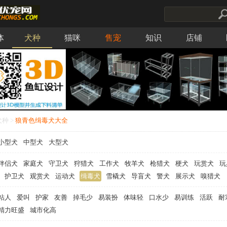
体
犬种
猫咪
售宠
知识
店铺
犬种
>
狼青色缉毒犬大全
小型犬
中型犬
大型犬
伴侣犬
家庭犬
守卫犬
狩猎犬
工作犬
牧羊犬
枪猎犬
梗犬
玩赏犬
玩
护卫犬
观赏犬
运动犬
缉毒犬
雪橇犬
导盲犬
警犬
展示犬
嗅猎犬
粘人
爱叫
护家
友善
掉毛少
易装扮
体味轻
口水少
易训练
活跃
耐
精力旺盛
城市化高