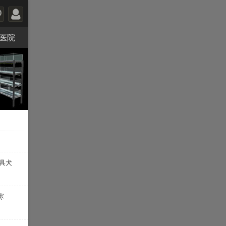
医院
具犬
寒