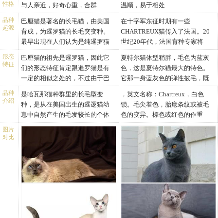
性格
与人亲近，好奇心重，合群
温顺，易于相处
品种
巴厘猫是著名的长毛猫，由美国
在十字军东征时期有一些
起源
育成，为暹罗猫的长毛突变种。
CHARTREUX猫传入了法国。20
最早出现在人们认为是纯暹罗猫
世纪20年代，法国育种专家将
血统的猫中。当时养猫者几乎不
CHARTREUX猫和波斯猫杂交，
形态
巴厘猫的祖先是暹罗猫，因此它
夏特尔猫体型稍胖，毛色为蓝灰
感兴趣，但是巴厘猫的吸引力逐
而正式的育种方案到1926才出
特征
们的形态特征肯定跟暹罗猫是有
色，这是夏特尔猫最大的特色。
步扩大，所以品种便开始发展。
台。1926年，姓LEGER的姐妹两
一定的相似之处的，不过由于巴
它那一身蓝灰色的弹性披毛，既
因为长毛是显性基因，因此任何
人开始用法国MORBIHAN地方
厘猫是暹罗猫基因突变的产物，
厚又柔软，并且闪耀美丽光泽，
两个巴厘猫交配必然生出中长毛
BELLE-ILE-SUR-MER四处流浪的
品种
是哈瓦那猫种群里的长毛型变
，英文名称：Chartreux，白色
再加上繁育者数十年的培育，它
极具魅力，属于皮毛略长的短毛
介绍
型的巴厘仔猫，但也采用异种型
渲染色蓝猫进行育种。在界定了
种，是从在美国出生的暹逻猫幼
锁。毛尖着色，胎痣条纹或被毛
们也形成了自己独特的品相特
种猫。头稍大呈圆形，配上一对
杂交，以保持暹罗猫短毛的外
其身体特征后，JUMAUD博士
崽中自然产生的毛发较长的个体
色的变异。棕色或红色的作重
点。
鼓鼓的双颊，金黄色的眼睛圆大
形。20世纪初，美国纽约州的贝
(1930年)将这些猫取名为FELIS
演变过来的。巴厘猫被毛光滑漂
色。体型较粗大、长得很结实、
巴厘猫详细形态特征描述
明亮，表情丰富，看起来颇为聪
图片
伦·斯密斯夫人在饲养的暹罗猫后
CATTUS CARTUSINORUM。该
亮，体态高雅，动物专家正是因
稍胖，成年猫的体重可达至7kg，
对比
体形：外貌与暹罗猫相似，为中
明可爱。身体健壮，忍耐力很
代中发现长毛突变种，当时被称
品种在1931年在巴黎的猫俱乐部
为这种猫的优美体形和婀娜多姿
它的肩、胸宽厚，肌肉发达，四
等身材，呈流线型。纤细，长线
强，能适应各种不同的环境。
为“残废的暹罗猫”，因此虽然
得到公开展示。第一个品种标准
的动作，联想起印尼巴厘岛土着
肢粗壮有力，走动起来步态高
条。优雅，灵巧，肌肉发达。
头：宽而圆，非球形，象倒置的
1930年就参加猫展，但一直未能
在1939年公布。20世纪的60年代
舞蹈演员的姿态而给以命名的，
雅，雄猫比雌猫更有力度感。一
头部：中等大小。长而呈三角
梯形。头骨非半球形，微呈圆
在展示会仁获奖后来经过育种学
和70年代，该品种和蓝色英国短
实际上和巴厘岛没有地域关系。
身蓝灰色的弹性被毛，毛尖为银
形，带直线轮廓。头骨稍凸;或扁
形，两耳之间的部位扁平。脸颊
家30多年的努力，进行了一系列
毛猫的杂交如此频繁，以到于
巴厘猫亦称巴厘岛猫、爪哇猫，
色，皮毛。浓密丛生既厚又柔
平，吻部细腻。没有鼻或髭毛边
丰满，圆润，位置低，成年的雄
的选育、纯化、繁殖，终于在
1970年FIFe将这两个品种合并。
是由暹罗猫自然变异或隐没遗传
软，并且有防水性能，属于皮毛
界。鼻梁长而直。下巴中等尺
猫有大的双下巴。鼻子直而宽，
1963年首次被美国养猫协会承
难道CHARTREUX猫品种就这样
性状产生的，故最初被叫做长毛
略长的短毛种猫。头稍大呈不规
寸。
不向上翻翘。微有鼻中断是可以
认。第一位培育是加州人马里恩·
命中注定要消失吗?事实并非如
暹罗猫。巴厘猫原产于美国，它
则四边形，配上一对鼓鼓的双