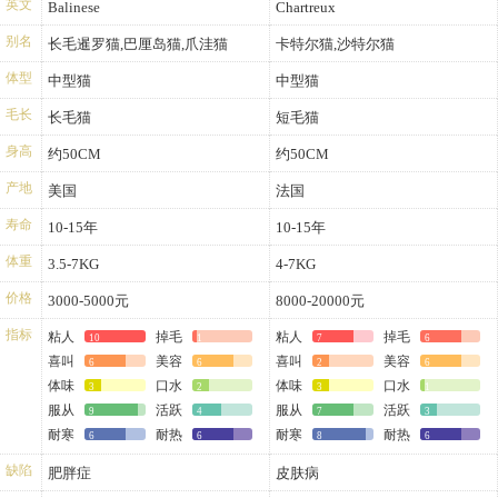
英文
Balinese
Chartreux
别名
长毛暹罗猫,巴厘岛猫,爪洼猫
卡特尔猫,沙特尔猫
体型
中型猫
中型猫
毛长
长毛猫
短毛猫
身高
约50CM
约50CM
产地
美国
法国
寿命
10-15年
10-15年
体重
3.5-7KG
4-7KG
价格
3000-5000元
8000-20000元
指标
粘人
掉毛
粘人
掉毛
10
1
7
6
喜叫
美容
喜叫
美容
6
6
2
6
体味
口水
体味
口水
3
2
3
1
服从
活跃
服从
活跃
9
4
7
3
耐寒
耐热
耐寒
耐热
6
6
8
6
缺陷
肥胖症
皮肤病