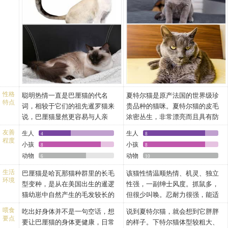
耳朵：大而尖，基部宽，间距
接受的，但不鼓励有鼻中断。吻
多尔西(MarionDorsey)。他与纽约
此。CHARTREUX猫俱乐部的总
是本世纪初在美国纽约州的贝伦
颊，鼻直而耳高，上下颌突出，
大。耳内毛发丰富。从下颌起保
部和头部的连接平直，向末端逐
另一位育猫者合作，早在1960年
裁SIMONNET向FIFe提供了有力
史密斯夫人饲养的逼罗猫后代中
金黄色或橙黄色的眼睛圆大明
持V字形轮廓。猞猁尖为佳。
渐变小但不尖。髭毛垫大，脸颊
代就规划好培育计划。
的证据，证明了该品种的权威
发现的长毛突变种，经一系列的
亮，与体毛的蓝色构成美丽的对
眼睛：大小中等，杏仁形，眼梢
和下巴的分界较明显，从而形
性，从而促使FIFe重下决定，将这
选育、纯化、繁育而成。
比，表情丰富，看起来颇为聪明
略斜向鼻。颜色：深蓝。
成 了该品种猫独有的微笑。下
两个品种分开，并禁止它们继续
可爱。
颈：长，细，优雅。
巴有力，特别是两岁以上的雄
杂交。第一只CHARTREUX猫进
身体：身材苗条、修长、呈流线
猫。
入美国是在1970年。CFA和TICA
形,为典型的东方型猫体态。骨胳
耳：小到中型。位置高。竖立，
都承认该品种。
纤细，肌肉紧凑，肋骨扩展，胸
耳尖圆。基部狭窄。
性格
聪明热情一直是巴厘猫的代名
夏特尔猫是原产法国的世界级珍
为圆筒形。腹部上收，但不卷
眼：大而圆，外侧眼梢向上倾
特点
词，相较于它们的祖先暹罗猫来
贵品种的猫咪。夏特尔猫的皮毛
起。颈部曲线舒展、清晰，与头
斜。颜色：橙色到金色。不允许
说，巴厘猫显然更容易与人亲
浓密丛生，非常漂亮而且具有防
部结合灵活，典雅。
掺杂绿色，也不允许裉淡的颜
近。虽然巴厘猫也很喜欢玩，但
水性能，这种优雅美丽的猫在追
四肢：圆柱形体型协调、匀称;后
色。
友善
生人
生人
4
8
它们并不属于很难控制的猫咪，
求完美的爱猫者眼中，是不可多
程度
肢比前肢高，呈高腰状。腿长而
颈：短而粗壮。身体强壮而魁
小孩
小孩
8
8
只要主人呼唤，它们还是会乖乖
得的好伴侣。夏特尔猫性格温柔
纤细，长度和身体成比例。小而
梧，雄猫尤其如此。肩宽而胸
动物
动物
6
10
过来听你的指挥，因为它们本身
乖巧，极其适合那些善良又细心
呈椭圆形的爪，趾间有毛。
厚。背直。骨骼强壮。肌肉密
是很喜欢跟人类为伍的，如果它
的爱猫的主人饲养，可以给夏尔
生活
巴厘猫是哈瓦那猫种群里的长毛
该猫性情温顺热情、机灵、独立
尾巴：尾长而细，尾端尖，尾上
实。
环境
们一直独自生活，恐怕真的会患
特猫悉心的照料。
型变种，是从在美国出生的暹逻
性强，一副绅士风度。抓鼠多，
有丰富的长饰毛，下垂。从基部
腿和爪：腿直，短到中等长度，
上抑郁症。
夏特尔猫的性格温顺，易于相
猫幼崽中自然产生的毛发较长的
但很少叫唤。忍耐力很强，能适
到尾尖逐渐变细。
强壮，肌肉非常发达。小而圆，
很多人都知道暹罗猫的叫声很
处，独立，个性强，但不常用嗓
个体演变过来的。巴厘猫被毛光
应各种不同的环境。易与人亲
被毛：中长，丝质，细腻。身
宽爪。
喂食
吃出好身体并不是一句空话，想
说到夏特尔猫，就会想到它胖胖
大，而且并不柔和，不过巴厘猫
子。感情丰富，对主人衷心。保
滑漂亮，体态高雅，动物专家正
近，会对饲主表现出它的情爱及
体，腹部和尾部被毛较长。微有
尾：长度中等。后部粗，向尖部
要点
要让巴厘猫的身体更健康，日常
的样子。下特尔猫体型较粗大、
没有继承这个特点，它们的叫声
守，喜欢独处和安静。强壮，生
是因为这种猫的优美体形和婀娜
献身精神。虽然对陌生人会有戒
底色绒毛。所有暹罗猫的颜色都
微微变细，尾尖呈圆形。