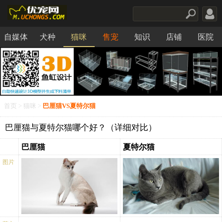
自媒体
犬种
猫咪
售宠
知识
店铺
医院
食品
首页
>
猫咪
>
巴厘猫VS夏特尔猫
巴厘猫与夏特尔猫哪个好？（详细对比）
巴厘猫
夏特尔猫
图片