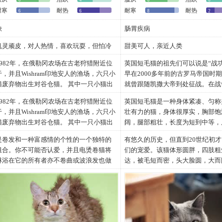
耐寒
耐热
耐寒
耐热
6
6
8
2
缺
肠胃疾病
机灵顽皮，对人热情，喜欢玩耍，但怕冷
甜美可人，亲近人类
1982年，在俄勒冈农场在古老狩猎附近位
英国短毛猫的祖先们可以说是“战功
于，并且Wishram印地安人的渔场，六只小
早在2000多年前的古罗马帝国时
猫废弃物出生对谷仓猫。 其中一只小猫出
就曾跟随凯撒大帝到处征战。在战
生完全地秃头 -- 看起来一点不喜欢她的母
它们靠着超强的捕鼠能力，保护罗
1982年，在俄勒冈农场在古老狩猎附近位
英国短毛猫是一种身体紧凑、匀称
亲或她的littermates。当小猫没有头发时，
的粮草不被老鼠偷吃，充分保障了
于，并且Wishram印地安人的渔场，六只小
壮有力的猫，身体很厚实，胸部饱
它在仿造一个经典平纹样式的她的皮肤有
方的稳定。从此，这些猫在人们心
猫废弃物出生对谷仓猫。 其中一只小猫出
阔，腿部粗壮，长度为短到中等，
大宽间隔的耳朵和一个图纸样式。 在八个
了很高的地位。就在那个时候，它
生完全地秃头 -- 看起来一点不喜欢她的母
圆，尾巴的根部粗壮, 尾尖钝圆。
星期之内小猫开始增长非常软，卷发。在
到了英国境内，靠着极强的适应能
是卷发和一种富感情的个性的一个独特的
有悠久的历史，但直到20世纪初
或她的littermates。
形，两耳间距较宽，面颊浑圆，下
年龄小猫，现在名为“卷曲的三个到四个
渐演变成为英国的土著猫。它不仅
组合。你不可能否认爱，并且电烫卷猫将
们的宠爱。该猫体形圆胖，四肢粗
当小猫没有头发时，它在仿造一个经典平
实，耳朵为中等大小，大而圆的眼
月”，有卷发一件充分的外套。 是非常博学
为捕鼠高手，那英俊外形也被更多
淋浴在它的所有者亦不卷曲或波浪发也做
达，被毛短而密，头大脸圆，大而
纹样式的她的皮肤有大宽间隔的耳朵和一
很开，鼻子宽度适中。被毛短并非
的关于猫，所有者什么都没有接受“突变
爱。到了19世纪的末期，英国的
养殖如此感兴趣的喜爱。1982年，在俄勒
睛根据被毛不同而呈现各种颜色。
个图纸样式。 在八个星期之内小猫开始增
密。公猫的腮部比母猫发达，而且
体”作为独特和认为更多问题。在企图未被
们在这些土著猫中选出最美丽的猫
冈农场在古老狩猎附近位于，并且Wishram
柔平静，对人友善，极易饲养。英
长非常软，卷发。
面来说都比母猫大。这个品种要完
做有选择性地养殖，但是的以后10年期
始了漫长的培育工作，最终这个被
印地安人的渔场，六只小猫废弃物出生对
猫的祖先们可以说是“战功赫赫”，
在年龄小猫，现在名为“卷曲的三个到四个
成熟需要三到五年的时间。猫只应
间，当秃头小猫频率在任意养殖的废弃物
国短毛猫的品种诞生了。1871年
谷仓猫。 其中一只小猫出生完全地秃头 --
2000多年前的古罗马帝国时期，
月”，有卷发一件充分的外套。 是非常博学
出整体的匀称和比例，不应过分强
增加了，农场的所有者开始寻找关于她异
毛猫参加了伦敦的水晶宫博览会，
看起来一点不喜欢她的母亲或她的
跟随凯撒大帝到处征战。在战争中
的关于猫，所有者什么都没有接受“突变
特征，以免诱使繁育过程中出现忽
常的猫的其它信息。她不了解遗传学或饲
也从此开始被命名。1901年，英