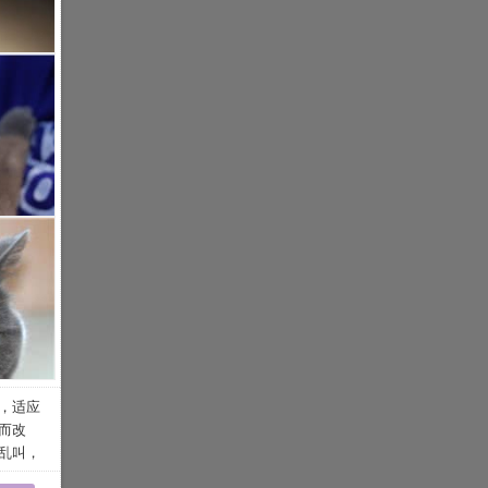
军的粮
体型大
后方的
脸和头骨
尔特
到了很
，头顶
，甚至
带到了
猫协会)决
逐渐演
，有一
世界大
陆续被
上唇成
家万
圆的须
根宽，
(不偏不
。
置宽而
、强壮
的胸。
好并且强
，适应
。
而改
四。
乱叫，
尾根粗
着头瞪