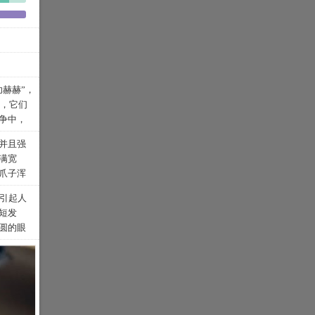
赫赫”，
期，它们
争中，
马大军
并且强
军需后
满宽
中得到
爪子浑
们被带
头部为圆
力，逐
才引起人
巴结
被公认
短发
睛睁得
人所喜
圆的眼
常的
育种专家
该猫温
从各方
咪，开
国短毛
全发育
称为英
早在
该表现
，英国短
它们就曾
调某一
起品种
，它们
视或极
国猫俱乐