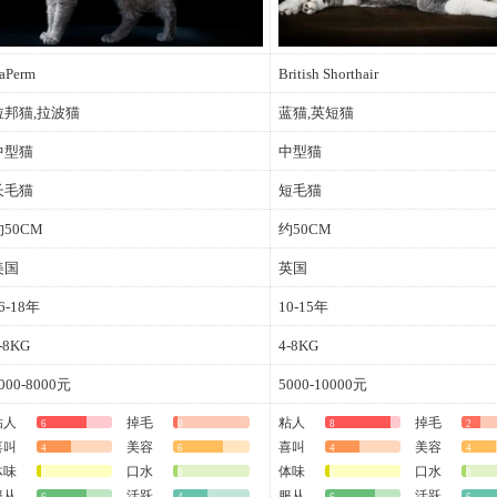
aPerm
British Shorthair
拉邦猫,拉波猫
蓝猫,英短猫
中型猫
中型猫
长毛猫
短毛猫
约50CM
约50CM
美国
英国
6-18年
10-15年
-8KG
4-8KG
000-8000元
5000-10000元
粘人
掉毛
粘人
掉毛
6
0
8
2
喜叫
美容
喜叫
美容
4
6
4
4
体味
口水
体味
口水
0
0
0
0
服从
活跃
服从
活跃
6
4
6
6