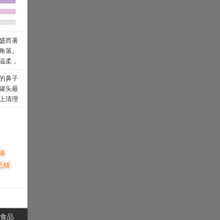
视着
形，摸
提到的
绒毛。
语言，只
烟色、
心，再
盛而著
色的幼
角落。
盛而著
温柔，
角落。
改变而
温柔，
的鼻子
吵乱
改变而
罐头最
，低着
吵乱
上清理
地俯视
，低着
多。罐头
，所以
地俯视
拌在一
电视。
，所以
一定要
电视。
我的建
猫粮，
猫
卫生都
毛猫
要，猫
要保存
粮的密
的罐头
食品