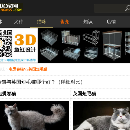
体
犬种
猫咪
售宠
知识
店铺
猫咪
>
电烫卷猫VS英国短毛猫
卷猫与英国短毛猫哪个好？（详细对比）
电烫卷猫
英国短毛猫