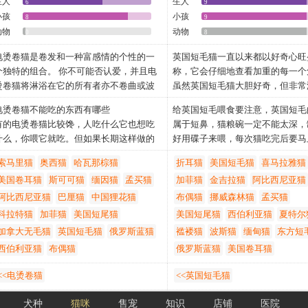
些，尾尖稍细呈圆形。
生人
生人
6
9
着那双圆圆的大眼睛面带微笑地俯
被毛：短、很密、很好的衬托出体
小孩
小孩
8
9
你，就好像《爱丽丝梦游仙境》中
起来有质感。没有双层的被毛或是
动物
动物
0
8
那只叫做“路易斯”的猫一样，不用
颜色：阴影色虎斑纹出现在纯色、
用那可爱的面部表情就抓住了你的
电烫卷猫是卷发和一种富感情的个性的一
英国短毛猫一直以来都以好奇心旺
阴影色、阴影金色、双色、及三花
也无法改变你对它的爱。
个独特的组合。 你不可能否认爱，并且电
称，它会仔细地查看加重的每一个
猫里面不算是不好。
英国短毛猫一直以来都以好奇心旺
烫卷猫将淋浴在它的所有者亦不卷曲或波
虽然英国短毛猫大胆好奇，但非常
称，它会仔细地查看加重的每一个
浪发也做养殖如此感兴趣的喜爱。
适应能力也很强，不会因为环境的
虽然英国短毛猫大胆好奇，但非常
电烫卷猫不能吃的东西有哪些
给英国短毛喂食要注意，英国短毛
改变，也不会乱发脾气、更不会乱
适应能力也很强，不会因为环境的
有的电烫卷猫比较馋，人吃什么它也想吃
属于短鼻，猫粮碗一定不能太深，
叫，它只会尽量爬到比较高的地方
改变，也不会乱发脾气、更不会乱
什么，你喂它就吃。但如果长期这样做的
好用碟子来喂，每次猫吃完后要马
头瞪着那双圆圆的大眼睛面带微笑
叫，它只会尽量爬到比较高的地方
话，会逐渐损害猫的身体健康。所以要在
干净。每日2-3餐，坚持量少次数
着你。由于它们性格随和而且聪明
索马里猫
奥西猫
哈瓦那棕猫
折耳猫
美国短毛猫
喜马拉雅猫
头瞪着那双圆圆的大眼睛面带微笑
人可以吃的东西中做个分析，注意哪些东
每天喂一罐，干粮和罐头最好不要
常被驯养来拍摄好莱坞电影和商业
美国卷耳猫
斯可可猫
缅因猫
孟买猫
着你。由于它们性格随和而且聪明
加菲猫
金吉拉猫
阿比西尼亚猫
西不能给猫吃，哪些东西不能随意给猫
起。喂食要记得定时定点定量，水
常被驯养来拍摄好莱坞电影和商业
吃，哪些东西不能给猫多吃，这是猫主人
每天更换。关于喂那种猫粮的话，
阿比西尼亚猫
巴厘猫
中国狸花猫
布偶猫
挪威森林猫
孟买猫
必须掌握的常识。
议是喂高档点的就行，推荐用皇家
科拉特猫
加菲猫
美国短尾猫
美国短尾猫
西伯利亚猫
夏特尔
小鸟等禽类动物或鱼的骨头比较硬，当电
这种猫粮对猫的消化系统还有口腔
加拿大无毛猫
英国短毛猫
俄罗斯蓝猫
褴褛猫
波斯猫
缅甸猫
东方短
烫卷猫咬碎后会产生一些尖的碎片，这些
有很好的作用。
西伯利亚猫
布偶猫
俄罗斯蓝猫
美国卷耳猫
碎片有时会刺伤他的嘴巴或内脏，所以要
猫粮保存：保存好自己的猫粮很重
避免猫吃这些骨头，除非用高压锅把骨头
粮不能长期与空气接触，干粮平时
<<电烫卷猫
<<英国短毛猫
软化或粉碎后添加到饲料中。
在密封盒里面，网上有专门储存猫
电烫卷猫掉毛怎么办
封盒买，这个一定需要。猫吃剩下
犬种
猫咪
售宠
知识
店铺
医院