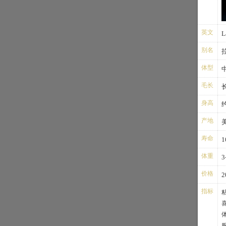
英文
L
别名
体型
毛长
身高
产地
寿命
1
体重
3
价格
2
指标