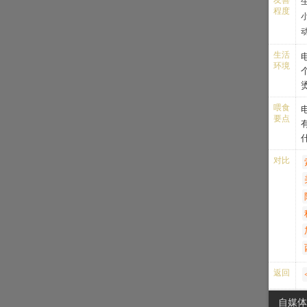
程度
生活
环境
喂食
要点
对比
返回
自媒体