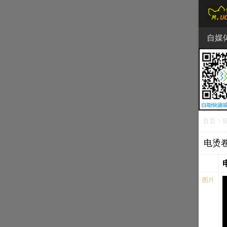
自媒
食品
首页
>
电烫
图片