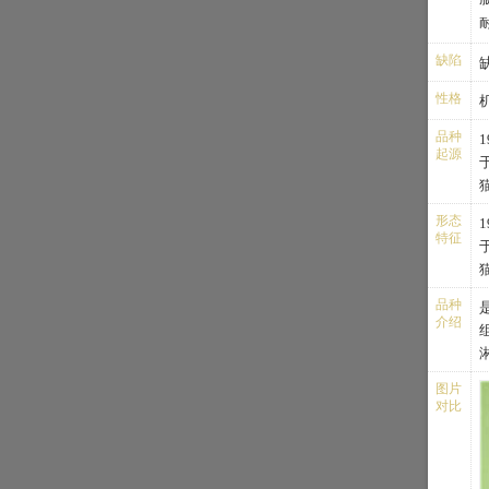
缺陷
性格
品种
起源
形态
特征
品种
亲
介绍
图片
对比