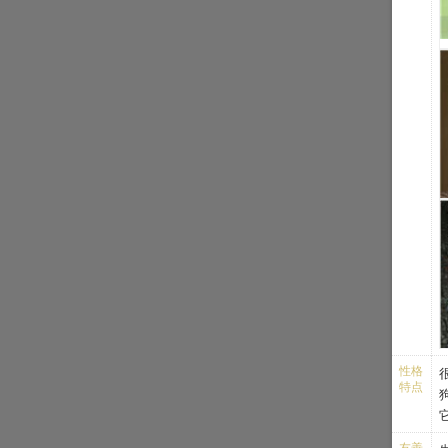
字
殖
性格
特点
友善