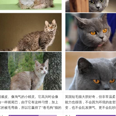
littermates。当小猫没有头发时，它在仿造
靠着超强的捕鼠能力，保护罗马大
体”作为独特和认为更多问题。
端的倾向。
养和因而允许猫自由地漫游在谷仓和果树
部成立了，那时的英国短毛猫还是
一个经典平纹样式的她的皮肤有大宽间隔
草不被老鼠偷吃，充分保障了军需
在企图未被做有选择性地养殖，但是的以
头： 浑圆而且厚重结实。圆圆的
园中几年。 当她发觉了怎样真实地独特这
而结实的蓝色毛种，很像法国的卡
的耳朵和一个图纸样式。 在八个星期之内
稳定。从此，这些猫在人们心中得
后10年期间，当秃头小猫频率在任意养殖
配着粗短的脖子。前额应该是圆的
些猫是，她开始限制猫和控制饲养。看起
猫，后来由于它们的后代越来越像
小猫开始增长非常软，卷发。
高的地位。就在那个时候，它们被
的废弃物增加了，农场的所有者开始寻找
略平。前额不应有斜面。
来卷曲基因是统治和由男性和女性运载。
不分彼此。所以FIFE(英国最大爱
英国境内，靠着极强的适应能力，
关于她异常的猫的其它信息。
鼻子：中等长度，较宽。从侧面看
这位交配动物者为她在猫展示决定送进的
定将这两个品种合二为一。第二次
变成为英国的土著猫。
她不了解遗传学或饲养和因而允许猫自由
点轻微的下凹。
猫和兴奋是完全无准备的引起的兴趣。所
战之后，更多毛色的英国短毛猫也
地漫游在谷仓和果树园中几年。 当她发觉
下巴：结实，发育良好且与鼻子和
有者给了猫意味波浪或起波纹的养殖名
各国的猫会所承认，它们走进了千
了怎样真实地独特这些猫是，她开始限制
一直线。
“LaPerm”。
户，成为人们生活中的伴侣。
猫和控制饲养。
吻部：有特色、发育饱满，在大而
看起来卷曲基因是统治和由男性和女性运
肉外围有一条明确的分界。
载。 这位交配动物者为她在猫展示决定送
耳朵：耳位很重要。中等尺寸，耳
进的猫和兴奋是完全无准备的引起的兴
耳尖圆。两耳位置较远，恰入其分
趣。所有者给了猫意味波浪或起波纹的养
倚)的融合在脑袋的圆形轮廓当中
名字“LaPerm”。
眼睛：大、圆、睁得很大。两眼位
平。
身体：中等到大的体型。结构紧凑
有力。后背平坦，并且有一个宽厚
腿： 短到中等长度，骨格发育良
很顽皮、像淘气的小精灵。它高兴时会像
英国短毛猫大胆好奇，但非常温柔
壮结实。与身体成比例，前腿笔直
狗一样摇尾巴，由于它有这种习惯，加上
能力也很强，不会因为环境的改变
爪子：圆而结实。脚趾数为前五后
它的被毛弯曲，所以它赢得了“卷毛狗”猫的
变，也不会乱发脾气、更不会乱吵
尾巴：中等长度并与身体成比例，
别名。
它只会尽量爬到比较高的地方，低