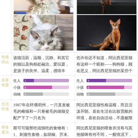
和尾部的毛发尤其浓密。没有无
色、和淡褐色，且下巴、嘴唇及
步的选育和改良工作，终于形成
来被毛卷曲，8到10个月大时它的
种标准，既而成立了阿比西尼亚
毛区。低层绒毛丰富。被毛的卷
眼边缘有黑色条纹，耳朵较大，
了我们今天见到的阿比西尼亚
卷毛舒并定型，2岁前被毛是一直
猫爱好者俱乐部。
曲程度和气候、季节、性激素水
额头有M形斑纹。体重4-7.5千
猫。
生长的。有短毛和长毛变种。
平相关，对于雌猫来说尤其如
克，大小适中。
此。小猫生来被毛卷曲，8到10个
阿比西尼亚猫的眼线使得它从正
月大时它的卷毛舒并定型，2岁前
面与斜侧面看来都有比较明显的
被毛是一直生长的。有短毛和长
面部轮廓;就拟人化角度来说，比
毛变种。所有的颜色都可以接受
较其他猫种更容易就表情引申出
的。但明朗的颜色为佳，允许出
内心的想法。
性格
该猫活跃，温顺，沉静。和其它
也许你还不知道，阿比西尼亚猫
现锁扣。
阿比西尼亚猫有着明显波状斑纹
特点
的猫以及狗相处融洽。爱玩耍，
有这样一个昵称——狗狗猫，顾
身体：适度长，长方形，粗壮而
黄褐色的毛发，通常是澄金色
是孩子的良伴。温柔，感情丰
名思义，阿比西尼亚猫的某些个
且笨重。肌肉发达，骨骼强壮。
的，不过也有蓝色(一种偏蓝的浅
富，是令人愉悦的伴侣，非常适
性跟狗狗一样，比如它们很聪
目前允许杂交的品种：英国短毛
灰色)、浅黄色、红褐色，以及红
友善
生人
生人
2
4
合公寓生活。体型中等，在所有
明、对人友善、好奇心重等，虽
程度
猫、波斯猫、异国短毛猫
色(有一说称为“砖红色”)。也有一
小孩
小孩
6
8
卷毛品种中体型最大，毛发最丰
然阿比西尼亚猫是一种行为独立
在2010以后1月被负担的在或小猫
种比较稀有的“银色”阿比西尼亚
动物
动物
4
6
富而粗糙，骨骼粗重，体重：2.5
的猫咪，但它们却会跟自己的主
1日，也许有仅Selkirk Rex或英国
猫，毛色以白色、乳白色，以及
到6公斤。所有的颜色都可以接受
人建立深厚的感情，所以人们才
生活
1987年在怀俄明州，一只直发被
阿比西尼亚猫性格温顺，而且活
的Shorthair父母。
灰色的渐层方式显示出来。
环境
的。但明朗的颜色为佳，允许出
会给它们取这样一个名字。
毛的雌猫和一只卷被毛的雄猫交
泼开朗。喜欢生活在比较宽敞的
在2015以后1月被负担的在或小猫
阿比西尼亚猫详细形态特征
现锁扣。该品种的卷毛遗传基因
一、独立但重感情
配产下了一只名为
环境，喜欢自由活动，不愿被限
1日，也许有仅Selkirk Rex父母。
头部：头形精巧，为稍带圆的三
不同于其它品种的卷毛基因。德
大部分猫咪都很独立，它们喜欢
DEPESTOOFNOFACE小姐的猫，
制在窄小的地方，因而不适合养
失格：有鼻中断，对眼，尾部缠
角形。鼻梁稍隆，吻短而坚实，
喂食
斯可可猫禁吃或慎吃的食物有：
阿比西尼亚猫的喂食并没有与其
文莱克斯形似外星来客，而
沉浸在自己的世界中，但即便是
该猫遂为蒙大拿州的一位波斯猫
在公寓里。这种猫喜欢独居，善
节。
齿为剪式咬合。
要点
1、刺激性食物，如胡椒、芥末、
他猫咪有何不同，一般情况下，
SELKIRK莱克斯更象一只牧羊
这样，也不代表它们不会与自己
育种专家JERI NEWMAN所收
爬树，体态轻盈，性情温和，很
耳：耳大而直立，基部宽，耳廓