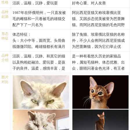
性格
活跃，温顺，沉静，爱玩耍
好奇心重、对人友善
品种
1987年在怀俄明州，一只直发被
阿比西尼亚猫又称埃塞俄比亚
起源
毛的雌猫和一只卷被毛的雄猫交
猫、又因步态优美被誉为芭蕾舞
配产下了一只名为
猫。而阿比西尼亚猫的毛色同野
DEPESTOOFNOFACE小姐的猫，
兔相像，英国人亦称它为兔猫或
形态
体态特征：
除了兔猫、埃塞俄比亚猫的名称
该猫遂为蒙大拿州的一位波斯猫
球猫。阿比西尼亚猫历史悠久，
特征
头：大小中等，圆而宽。头骨曲
外，不少人会将阿比西尼亚猫成
育种专家JERI NEWMAN所收
原产于阿比西尼亚(今埃塞俄比
线微微凹陷。雌雄猫都长有满月
为芭蕾舞猫，因为它们举止优
养。1988年DEPESTO小姐和一只
亚)。在保存下来的古埃及神猫的
脸。吻部短而成角形。
雅，步态宛如芭蕾舞者一般。除
名为PHOTO FINISH的黑色波斯
木乃伊中，有一种血红色的猫与
品种
活跃，温顺，沉静。和其它的猫
是一种有着悠久历史的家猫品
鼻，微有鼻终止。毛和眉弯曲，
了体态轻盈外，阿比西尼亚猫的
介绍
猫交配产下了3只卷被毛的小猫。
它十分相像，因此，许多人认为
以及狗相处融洽。爱玩耍，是孩
种，属短毛猫种。体态优雅、出
双下巴臃肿。
外表也让人为之着迷，没有哪只
后来它和自己的一只幼崽交配又
它是古埃及神猫的直系后代。由
子的良伴。温柔，感情丰富，是
众，眼睛闪著金色光泽，有王者
耳：大小中等，间隔大，耳尖微
猫咪能跟它们一样更像一头小狮
产下也只卷被毛性状的幼崽。该
于它的整体外形、毛色、直立耳
令人愉悦的伴侣，非常适合公寓
风范。阿比西尼亚猫来源不清，
微起圆弧。耳内毛发卷曲。
子，这种天生的优势使得阿比西
图片
品种的名称来源于附近的
均同非洲山猫接近，亦有人认为
生活。体型中等，在所有卷毛品
传说是起源于尼罗河沿岸地带，
对比
眼：大而圆，间距大，颜色均
尼亚猫一下从众多猫咪中脱颖而
SELKIRK山。该品种的卷毛遗传
它源于非洲山猫。1860年，一位
种中体型最大，毛发最丰富而粗
该品种的猫活跃好动、性格外
匀，并与被毛颜色相呼应。
出。
基因不同于其它品种的卷毛基
英国军官把数十只阿比西尼亚猫
糙，骨骼粗重，体重：2.5到6公
向、独立性强。它也是美国最受
颈：短而有肌肉感。
阿比西尼亚猫的被毛密生，呈土
因。德文莱克斯形似外星来客，
由黑色非洲带到大不列颠，接着
斤。所有的颜色都可以接受的。
欢迎的短毛猫种。大约在1860年
腿和爪：适度长，骨骼和肌肉中
黄色，也有蓝色。四肢细长，肌
而SELKIRK莱克斯更象一只牧羊
便对这种猫进行了精心的培育，
但明朗的颜色为佳，允许出现锁
古埃及猫被一位英国军官从阿比
等到粗大，大而圆的爪。
肉发达，身躯柔软灵活，尾巴与
犬。它在美国已经普及，并于
使其迅速地传播开来。1929年确
扣。该品种的卷毛遗传基因不同
西尼亚（今埃塞俄比亚）带回英
尾：适度长，粗，尾尖呈圆形。
脚爪有虎班猫的特征，不过身形
1990年进入欧洲，但至今在那里
立了阿比西尼亚猫的品种标准，
于其它品种的卷毛基因。德文莱
国，经过许多养猫爱好者精心培
被毛：卷曲的毛发之间间隙很
体态不能与虎班猫一致。头为楔
仍然罕见。
继而又成立了阿比西尼亚猫爱好
克斯形似外星来客，而SELKIRK
育完善，使其迅速传播开来，但
大，卷曲的毛发覆盖全身，颈部
形，眼为杏仁状，呈金黄色、绿
者俱乐部，并对这种猫做了进一
莱克斯更象一只牧羊犬。小猫生
直到1929年才建立了此类猫的品