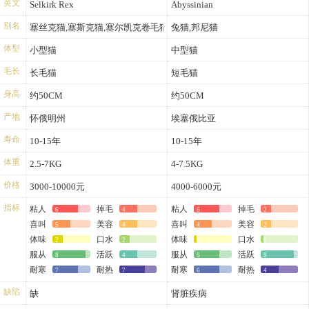
英文
Selkirk Rex
Abyssinian
别名
塞丝克猫,塞斯克猫,塞尔凯克卷毛猫
兔猫,邦尼猫
体型
小型猫
中型猫
毛长
长毛猫
短毛猫
身高
约50CM
约50CM
产地
怀俄明州
埃塞俄比亚
寿命
10-15年
10-15年
体重
2.5-7KG
4-7.5KG
价格
3000-10000元
4000-6000元
指标
粘人
掉毛
粘人
掉毛
6
4
6
2
喜叫
美容
喜叫
美容
5
4
4
2
体味
口水
体味
口水
2
2
0
0
服从
活跃
服从
活跃
8
4
6
8
耐寒
耐热
耐寒
耐热
7
7
6
4
缺陷
缺
肾脏疾病