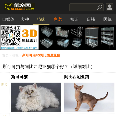
自媒体
犬种
猫咪
售宠
知识
店铺
医院
食品
首页
>
猫咪
>
斯可可猫VS阿比西尼亚猫
斯可可猫与阿比西尼亚猫哪个好？（详细对比）
斯可可猫
阿比西尼亚猫
图片