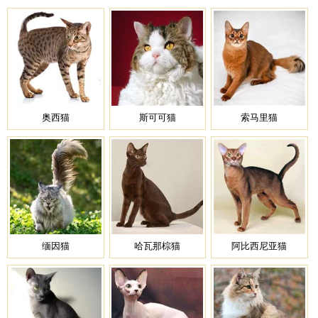
奥西猫
斯可可猫
索马里猫
缅因猫
哈瓦那棕猫
阿比西尼亚猫