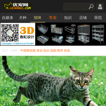
自媒体
犬种
猫咪
售宠
知识
店铺
医院
食品
首页
>
猫咪
>
中国狸花猫
资讯
知识
选购
喂养
疾病