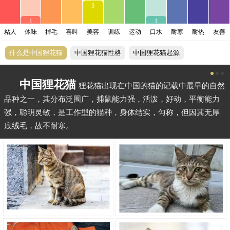
3
1
1
粘人
体味
掉毛
喜叫
美容
训练
运动
口水
耐寒
耐热
友善
什么是中国狸花猫
中国狸花猫性格
中国狸花猫起源
中国狸花猫
狸花猫出现在中国的猫的记载中最早的自然
品种之一，其分布泛围广，捕鼠能力强，活泼，好动，平衡能力
强，聪明灵敏，是工作型的猫种，身体结实，匀称，但因其无厚
底绒毛，故不耐寒。