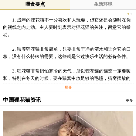
喂食要点
生活环境
1. 成年的狸花猫不十分喜欢和人玩耍，但它还是会随时在你
的视线之内走动。主人要时刻表示对狸花猫的关注，留意它的举
动。
2. 喂养狸花猫非常简单，只要非常干净的清水和适合它的口
粮，没有什么特殊的需要，这些就是它过快乐生活的必备条件。
3. 狸花猫非常惧怕寒冷的天气，所以狸花猫的猫窝一定要暖
和，特别在冬天的时候，要在猫窝中放足够的毛毯，猫窝摆放的
位置最好向阳。
展开
中国狸花猫资讯
4. 狸花猫喜欢运动，主人要适当的带猫猫外出运动，例如每
更多
天散步，家里安装猫爬架让猫猫随时爬爬走走。
5. 狸花猫的被毛很漂亮，所以要注重对狸花猫的被毛护理。
每天至少要梳毛一次，定期为狸花猫猫猫洗澡、捉跳蚤。近期蜱