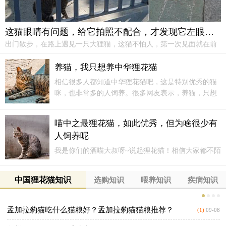
这猫眼睛有问题，给它拍照不配合，才发现它左眼呆滞，像个傻猫
出门散步，在路上遇见一只大狸猫，这猫不怕人，第一次见面就在前
面给我带路，它跑着跑着还知道等等我，不知道的人还以为这是我养
的猫。
养猫，我只想养中华狸花猫
相信很多人都知道中华狸花猫吧，这是特别优秀的猫
咪，也非常多的人饲养。很多网友表示，养猫，只想
养中华狸花猫，而且养了之后，就不想换猫了。1、价
格便宜，谁都能买得起为什么越来越多的人喜欢养狸
喵中之最狸花猫，如此优秀，但为啥很少有
花猫？
人饲养呢
我是你们的酒喵大叔呀~说起狸花猫！相信大家都不陌
生，作为曾经被CFA认证的品牌猫咪，不仅具有强壮
的身体和矫健的身手，而且它们曾经也火遍世界各
中国狸花猫知识
选购知识
喂养知识
疾病知识
地，家喻户晓。
孟加拉豹猫吃什么猫粮好？孟加拉豹猫猫粮推荐？
(1)
09-08