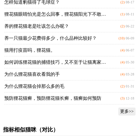
怎样知道豹猫得了毛球症？
(2)
08-17
狸花猫眼睛怕光是怎么回事，狸花猫阳光下不敢开眼
(1)
08-11
养的狸花猫老是吐该怎么办呢？
(2)
06-22
养一只猫最少花费得多少，什么品种比较好？
(10)
06-09
猫用打疫苗吗，狸花猫。
(4)
06-07
如何训练狸花猫的捕猎技巧，又不至于让猫离家而去？
(4)
05-30
为什么狸花猫喜欢看我的手
(4)
03-28
为什么狸花猫会掉那么多的毛
(2)
01-31
预防狸花猫癣，预防狸花猫长癣，猫癣如何预防
(3)
12-18
更多>>
指标相似猫咪（对比）