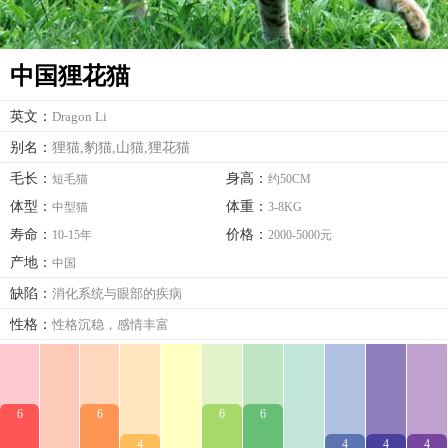
中国狸花猫
英文：
Dragon Li
别名：
狸猫,豹猫,山猫,狸花猫
毛长：
身高：
短毛猫
约50CM
体型：
体重：
中型猫
3-8KG
寿命：
价格：
10-15年
2000-5000元
产地：
中国
缺陷：
消化系统与眼部的疾病
性格：
性格沉稳，感情丰富
6
6
6
6
4
4
4
4