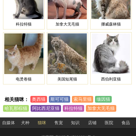
科拉特猫
加拿大无毛猫
挪威森林猫
电烫卷猫
美国短尾猫
西伯利亚猫
相关猫咪：
奥西猫
斯可可猫
索马里猫
缅因猫
哈瓦那棕猫
阿比西尼亚猫
科拉特猫
加拿大无毛猫
挪威森林猫
电烫卷猫
美国短尾猫
西伯利亚猫
自媒体
犬种
猫咪
售宠
知识
店铺
医院
食品
美国卷耳猫
俄罗斯蓝猫