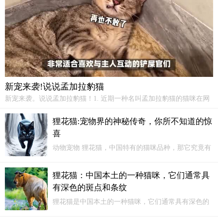
虫肆虐，如果狸花猫外出了，回来主人一定要给它们做好被毛护
理。
新宠来袭!说说孟加拉豹猫
新宠来袭。说说孟加拉豹猫！1. 近期一种名叫孟加拉豹猫的猫咪在网
络上迅速走红，它是一种极具野性魅力的猫咪，其美丽优雅的外观让
无数爱猫人士为之倾倒。
狸花猫:宠物界的神秘传奇，你所不知道的惊
喜
动物宠物 狸花猫，中国特有的猫咪品种，那它究竟有
多强大呢？让我们一同探寻狸花猫的神秘世界。古往
今来，狸花猫都有着传奇色彩。
狸花猫：中国本土的一种猫咪，它们通常具
有深色的斑点和条纹
狸花猫是中国本土的一种猫咪，它们通常具有深色的
斑点和条纹，非常漂亮。狸花猫的发展历史可以追溯